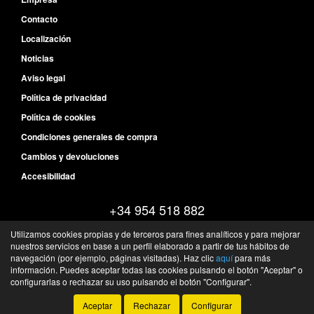
Contacto
Localización
Noticias
Aviso legal
Política de privacidad
Política de cookies
Condiciones generales de compra
Cambios y devoluciones
Accesibilidad
+34 954 518 882
Lunes - Jueves: 08:30 a 18:00
Utilizamos cookies propias y de terceros para fines analíticos y para mejorar
Viernes: 08:30 - 14:30
nuestros servicios en base a un perfil elaborado a partir de tus hábitos de
navegación (por ejemplo, páginas visitadas). Haz clic
aquí
para más
Pol Ind La Negrilla, C/ Laminadora 36 - 41016 - Sevilla - Sevilla - España
información. Puedes aceptar todas las cookies pulsando el botón "Aceptar" o
©
FQS Battery
- 2026 -
Tienda online de recambios de Gira
configurarlas o rechazar su uso pulsando el botón "Configurar".
Aceptar
Rechazar
Configurar