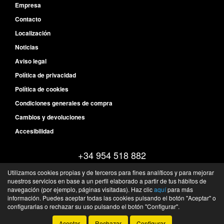
Empresa
Contacto
Localización
Noticias
Aviso legal
Política de privacidad
Política de cookies
Condiciones generales de compra
Cambios y devoluciones
Accesibilidad
+34 954 518 882
Lunes - Jueves: 08:30 a 18:00
Utilizamos cookies propias y de terceros para fines analíticos y para mejorar
Viernes: 08:30 - 14:30
nuestros servicios en base a un perfil elaborado a partir de tus hábitos de
navegación (por ejemplo, páginas visitadas). Haz clic
aquí
para más
Pol Ind La Negrilla, C/ Laminadora 36 - 41016 - Sevilla - Sevilla - España
información. Puedes aceptar todas las cookies pulsando el botón "Aceptar" o
©
FQS Battery
- 2026 -
Tienda online de recambios de Gira
configurarlas o rechazar su uso pulsando el botón "Configurar".
Aceptar
Rechazar
Configurar