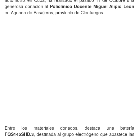
automotriz en Cuba, ha realizado el pasado 11 de Octubre una
generosa donación al
Policlínico Docente Miguel Alipio León
en
Aguada de Pasajeros
, provincia de
Cienfuegos
.
Entre los materiales donados, destaca una batería
FQS145SHD.3
, destinada al grupo electrógeno que abastece las