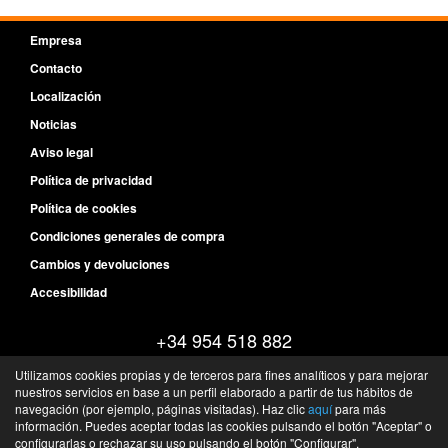
Empresa
Contacto
Localización
Noticias
Aviso legal
Política de privacidad
Política de cookies
Condiciones generales de compra
Cambios y devoluciones
Accesibilidad
+34 954 518 882
Lunes - Jueves: 08:30 a 18:00
Utilizamos cookies propias y de terceros para fines analíticos y para mejorar
Viernes: 08:30 - 14:30
nuestros servicios en base a un perfil elaborado a partir de tus hábitos de
navegación (por ejemplo, páginas visitadas). Haz clic
aquí
para más
Pol Ind La Negrilla, C/ Laminadora 36 - 41016 - Sevilla - Sevilla - España
información. Puedes aceptar todas las cookies pulsando el botón "Aceptar" o
©
FQS Battery
- 2026 -
Tienda online de recambios de Gira
configurarlas o rechazar su uso pulsando el botón "Configurar".