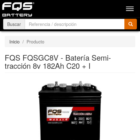
Men
Buscar
Inicio
Producto
FQS FQSGC8V - Batería Semi-
tracción 8v 182Ah C20 + I