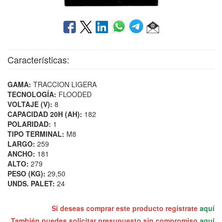
Características:
GAMA:
TRACCION LIGERA
TECNOLOGÍA:
FLOODED
VOLTAJE (V):
8
CAPACIDAD 20H (AH):
182
POLARIDAD:
1
TIPO TERMINAL:
M8
LARGO:
259
ANCHO:
181
ALTO:
279
PESO (KG):
29,50
UNDS. PALET:
24
Si deseas comprar este producto regístrate
aquí
También puedes solicitar presupuesto sin compromiso
aquí