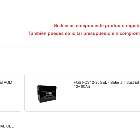
Si deseas comprar este producto regíst
También puedes solicitar presupuesto sin compro
ial AGM
FQS FQS12-80GEL - Batería Industria
12v 80Ah
IAL GEL