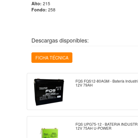
Alto:
215
Fondo:
258
Descargas disponibles:
FICHA TÉCNICA
FQS FQS12-80AGM - Batería Industr
12V 79AH
FQS UPG75-12 - BATERIA INDUSTR
12V 75AH U-POWER