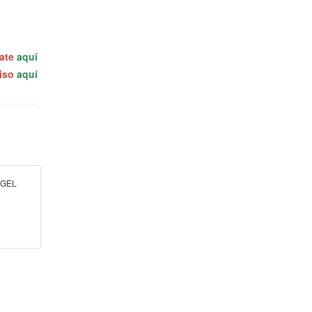
rate
aquí
miso
aquí
l GEL